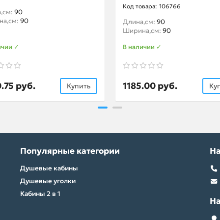
106766
,см:
90
на,см:
90
Длина,см:
90
Ширина,см:
90
ичии ✓
В наличии ✓
.75 руб.
1185.00 руб.
Купить
Ку
Популярные категории
Н
Душевые кабины
Душевые уголки
Кабины 2 в 1
Н