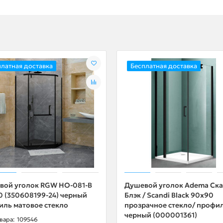
платная доставка
Бесплатная доставка
вой уголок RGW HO-081-B
Душевой уголок Adema Ск
 (350608199-24) черный
Блэк / Scandi Black 90x90
иль матовое стекло
прозрачное стекло/ профи
черный (000001361)
109546