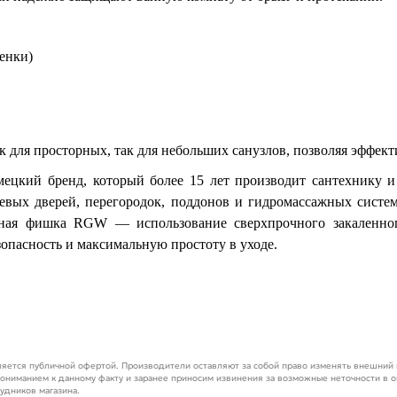
енки)
 для просторных, так для небольших санузлов, позволяя эффек
цкий бренд, который более 15 лет производит сантехнику и
евых дверей, перегородок, поддонов и гидромассажных систем
вная фишка RGW — использование сверхпрочного закаленно
зопасность и максимальную простоту в уходе.
яется публичной офертой. Производители оставляют за собой право изменять внешний в
ониманием к данному факту и заранее приносим извинения за возможные неточности в о
рудников магазина.