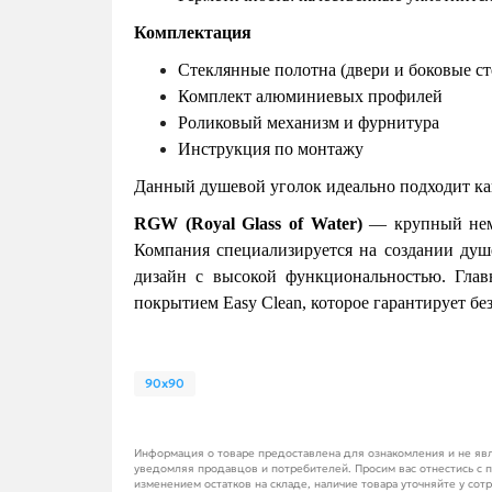
Комплектация
Стеклянные полотна (двери и боковые ст
Комплект алюминиевых профилей
Роликовый механизм и фурнитура
Инструкция по монтажу
Данный душевой уголок идеально подходит как
RGW (Royal Glass of Water)
— крупный неме
Компания специализируется на создании душ
дизайн с высокой функциональностью. Гла
покрытием Easy Clean, которое гарантирует бе
90x90
Информация о товаре предоставлена для ознакомления и не явл
уведомляя продавцов и потребителей. Просим вас отнестись с п
изменением остатков на складе, наличие товара уточняйте у сот