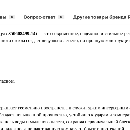
ывы
Вопрос-ответ
Другие товары бренда
0
0
л: 350608499-14)
— это современное, надежное и стильное ре
нного стекла создает визуально легкую, но прочную конструкци
пасное).
ркивает геометрию пространства и служит ярким интерьерным 
обладает повышенной прочностью, устойчиво к ударам и темпер
 капель воды и мыльного налета, сохраняя первоначальный блеск
ли надежно защищают ванную комнату от брызг и протеканий.