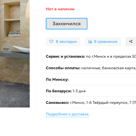
Нет в наличии
Закончился
В закладки
В сравнение
Сервис и установка:
по г.Минск и в пределах 5
Способы оплаты:
наличные, банковская карта
По Минску:
По Беларуси:
1-3 дня
Самовывоз:
г.Минск, 1-й Твёрдый переулок, 7 (П
Подробнее о доставке