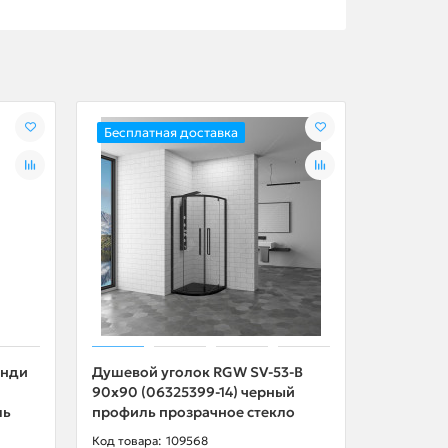
Бесплатная доставка
Бесплат
анди
Душевой уголок RGW SV-53-В
Душевой 
90х90 (06325399-14) черный
Scandi 9
ль
профиль прозрачное стекло
(000001
109568