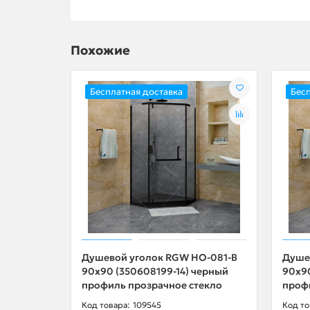
Похожие
Бесплатная доставка
Бес
Душевой уголок RGW HO-081-B
Душе
90х90 (350608199-14) черный
90х90
профиль прозрачное стекло
проф
109545