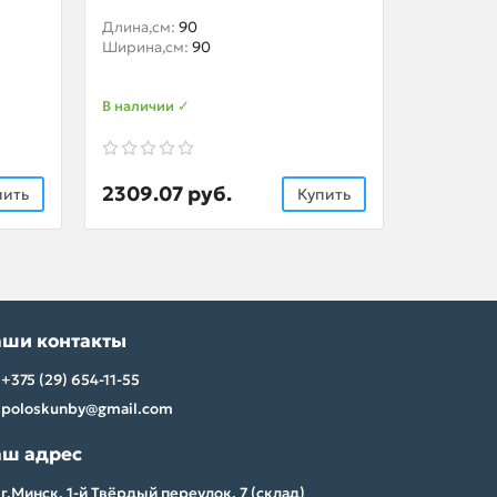
Длина,см:
90
Длина,см
Ширина,см:
90
Ширина,с
В наличии ✓
В наличии
2309.07 руб.
1095.0
пить
Купить
аши контакты
+375 (29) 654-11-55
poloskunby@gmail.com
аш адрес
г.Минск, 1-й Твёрдый переулок, 7 (склад)