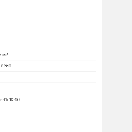
0 км*
, ЕРИП
н-Пт 10-18)