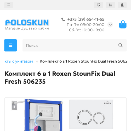
+375 (29) 654-11-55
Пн-Пт: 09:00-20:00
Сб-Вс: 10:00-19:00
лекты с унитазом
Комплект 6 в 1 Roxen StounFix Dual Fresh 50623
Комплект 6 в 1 Roxen StounFix Dual
Fresh 506235