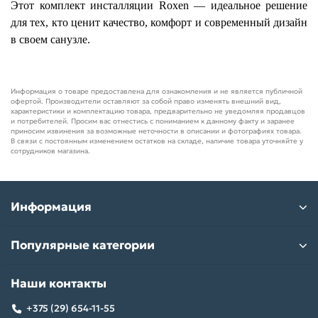
Этот комплект инсталляции Roxen — идеальное решение
для тех, кто ценит качество, комфорт и современный дизайн
в своем санузле.
Информация о товаре предоставлена для ознакомления и не является публичной
офертой. Производители оставляют за собой право изменять внешний вид,
характеристики и комплектацию товара, предварительно не уведомляя продавцов
и потребителей. Просим вас отнестись с пониманием к данному факту и заранее
приносим извинения за возможные неточности в описании и фотографиях товара.
В связи с постоянным изменением остатков на складе, наличие товара уточняйте у
сотрудников магазина.
Информация
Популярные категории
Наши контакты
+375 (29) 654-11-55